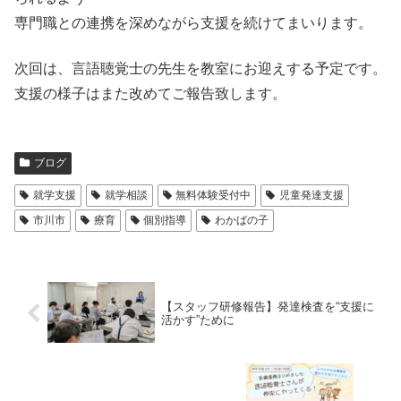
専門職との連携を深めながら支援を続けてまいります。
次回は、言語聴覚士の先生を教室にお迎えする予定です。
支援の様子はまた改めてご報告致します。
ブログ
就学支援
就学相談
無料体験受付中
児童発達支援
市川市
療育
個別指導
わかばの子
【スタッフ研修報告】発達検査を“支援に
活かす”ために